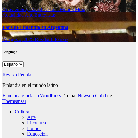
4 noviembre, 2025
José Luis Muñoz Mora
Actualidad
Arte
Entrevistas
Fans de Finlandia en Argentina
15 agosto, 2025
Rosalia J. Pankiv
Language
Language
Revista Fennia
Finlandia en el mundo latino
Funciona gracias a WordPress
|
Tema:
Newsup Child
de
Themeansar
Cultura
Arte
Literatura
Humor
Educación