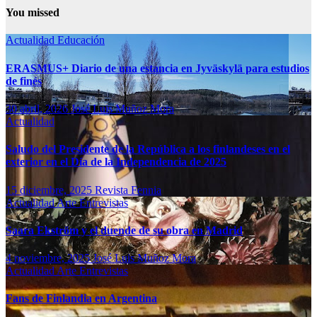
You missed
Actualidad
Educación
ERASMUS+ Diario de una estancia en Jyväskylä para estudios
de finés
30 abril, 2026
José Luis Muñoz Mora
Actualidad
Saludo del Presidente de la República a los finlandeses en el
exterior en el Día de la Independencia de 2025
15 diciembre, 2025
Revista Fennia
Actualidad
Arte
Entrevistas
Saara Ekström y el duende de su obra en Madrid
4 noviembre, 2025
José Luis Muñoz Mora
Actualidad
Arte
Entrevistas
Fans de Finlandia en Argentina