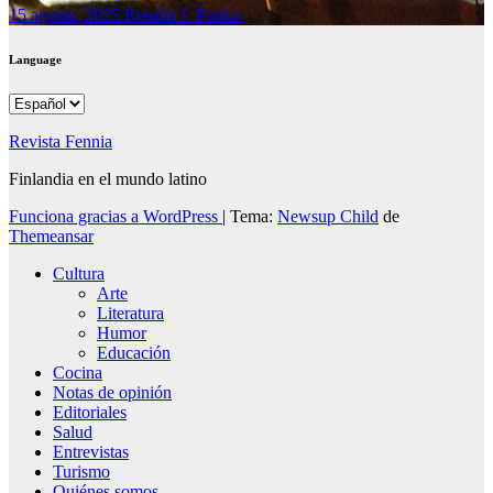
15 agosto, 2025
Rosalia J. Pankiv
Language
Language
Revista Fennia
Finlandia en el mundo latino
Funciona gracias a WordPress
|
Tema:
Newsup Child
de
Themeansar
Cultura
Arte
Literatura
Humor
Educación
Cocina
Notas de opinión
Editoriales
Salud
Entrevistas
Turismo
Quiénes somos