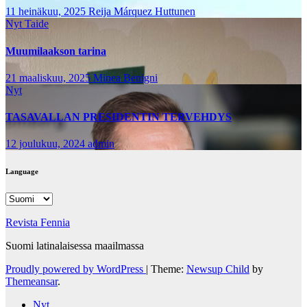
11 heinäkuu, 2025
Reija Márquez Huttunen
Nyt
Taide
Muumilaakson tarina
21 maaliskuu, 2025
Minea Benigni
Nyt
TASAVALLAN PRESIDENTIN TERVEHDYS
12 joulukuu, 2024
admin
Language
Language
Revista Fennia
Suomi latinalaisessa maailmassa
Proudly powered by WordPress
|
Theme:
Newsup Child
by
Themeansar
.
Nyt