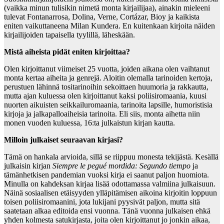
(vaikka minun tulisikin nimetä monta kirjailijaa), ainakin mieleeni
tulevat Fontanarrosa, Dolina, Verne, Cortázar, Bioy ja kaikista
eniten vaikuttaneena Milan Kundera. En kuitenkaan kirjoita näiden
kirjailijoiden tapaisella tyylillä, läheskään.
Mistä aiheista pidät eniten kirjoittaa?
Olen kirjoittanut viimeiset 25 vuotta, joiden aikana olen vaihtanut
monta kertaa aiheita ja genrejä. Aloitin olemalla tarinoiden kertoja,
perustuen lähinnä tositarinoihin sekoittaen huumoria ja rakkautta,
mutta ajan kuluessa olen kirjoittanut kaksi poliisiromaania, kuusi
nuorten aikuisten seikkailuromaania, tarinoita lapsille, humoristisia
kirjoja ja jalkapalloaiheisia tarinoita. Eli siis, monta aihetta niin
monen vuoden kuluessa, 16:ta julkaistun kirjan kautta.
Milloin julkaiset seuraavan kirjasi?
Tämä on hankala arvioida, sillä se riippuu monesta tekijästä. Kesällä
julkaisin kirjan
Siempre le pegué mordida: Segundo tiempo
ja
tämänhetkisen pandemian vuoksi kirja ei saanut paljon huomiota.
Minulla on kahdeksan kirjaa lisää odottamassa valmiina julkaisuun.
Näinä sosiaalisen etäisyyden ylläpitämisen aikoina kirjoitin loppuun
toisen poliisiromaanini, jota lukijani pyysivät paljon, mutta sitä
saatetaan alkaa editoida ensi vuonna. Tänä vuonna julkaisen ehkä
yhden kolmesta satukirjasta, joita olen kirjoittanut jo jonkin aikaa,