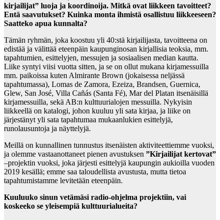
kirjailijat” luoja ja koordinoija. Mitkä ovat liikkeen tavoitteet?
Entä saavutukset? Kuinka monta ihmistä osallistuu liikkeeseen?
Saatteko apua kunnalta?
Tämän ryhmän, joka koostuu yli 40:stä kirjailijasta, tavoitteena on
edistää ja välittää eteenpäin kaupunginosan kirjallisia teoksia, mm.
tapahtumien, esittelyjen, messujen ja sosiaalisen median kautta.
Liike syntyi viisi vuotta sitten, ja se on ollut mukana kirjamessuilla
mm. paikoissa kuten Almirante Brown (jokaisessa neljässä
tapahtumassa), Lomas de Zamora, Ezeiza, Brandsen, Guernica,
Glew, San José, Villa Cañás (Santa Fé), Mar del Platan itsenäisillä
kirjamessuilla, sekä AB:n kulttuurialojen messuilla. Nykyisin
liikkeellä on katalogi, johon kuuluu yli sata kirjaa, ja liike on
järjestänyt yli sata tapahtumaa mukaanlukien esittelyjä,
runolausuntoja ja näyttelyjä.
Meillä on kunnallinen tunnustus itsenäisten aktiviteettiemme vuoksi,
ja olemme vastaanottaneet pienen avustuksen
”Kirjailijat kertovat”
–projektin vuoksi, joka järjesti esittelyjä kaupungin aukioilla vuoden
2019 kesällä; emme saa taloudellista avustusta, mutta tietoa
tapahtumistamme levitetään eteenpäin.
Kuuluuko sinun vetämäsi radio-ohjelma projektiin, vai
koskeeko se yleisempiä kulttuurialueita?