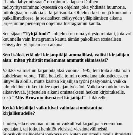
”Lanka labyrintissaan” on minun ja lapsen Dafnen
radioyritystoiminta; kyseessä on ohjelma joka yhdistää huumoria,
mitologiaa, musiikkia ja kirjallisuutta. Ohjelma kesti neljä kuukautta
paikallisradiossa, ja sosiaalisen etäisyyden ylläpitämisen aikana
järjestimme pienempiä ohjelmia Instragramin kautta.
Sen sijaan
”Tyhjä tuoli”
–ohjelma on oma yritystoimintani, jota voi
kuunnella vain Instagramin kautta tämän pakollisen sosiaalisen
etäisyyden ylläpitämisen aikana.
Sen lisäksi, että olet kirjanpitäjä ammatiltasi, valitsit kirjailijan
alan; miten yhdistät molemmat ammatit elämässäsi?
Vaikka valmistuin kirjanpitäjäksi vuonna 1995, tein töitä alalla noin
kahdeksan vuotta. Tällä hetkellä toimin opettajana taloustieteeseen
liittyvillä aloilla, mutta käsitän kirjailijan työni päätyönäni, vaikka
taloudellinen tukeni tulee opettajan työstäni. Vaikka se onkin kovin
aikaavievää, järjestelen aikani omistaakseni hetken kirjoitukselle,
sekä
”Alte. Brownin itsenäiset kirjailijat”
–liikkeelle.
Ketkä kirjailijat vaikuttivat valintaasi omistautua
kirjallisuudelle?
Luulen, että enemmän minuun vaikuttivat kirjailijoita enemmän
opettajani, tai jotkut henkilöt yleisistä viestintävälineistä.
Suosikkikirjailijoideni joukossa on, kuten suurimalla osalla ihmisistä