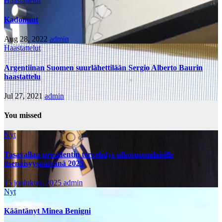
Haastattelut
Kadonnut
Aug 28, 2022
admin
Haastattelut
Argentiinan Suomen suurlähettilään Sergio Alberto Baurin
haastattelu
Jul 27, 2021
admin
You missed
Nyt
Tasavallan presidentin tervehdys ulkosuomalaisille
itsenäisyyspäivänä 2025
15 joulukuu, 2025
admin
Nyt
Kääntänyt Minea Benigni