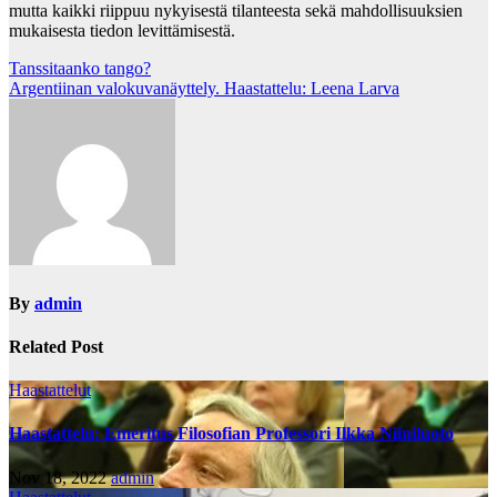
mutta kaikki riippuu nykyisestä tilanteesta sekä mahdollisuuksien
mukaisesta tiedon levittämisestä.
Artikkelien
Tanssitaanko tango?
Argentiinan valokuvanäyttely. Haastattelu: Leena Larva
selaus
By
admin
Related Post
Haastattelut
Haastattelu: Emeritus Filosofian Professori Ilkka Niiniluoto
Nov 18, 2022
admin