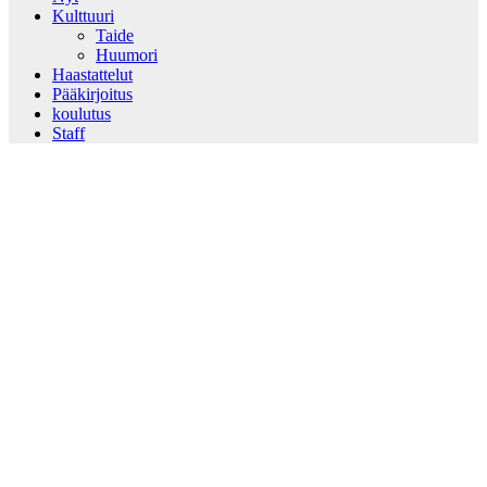
Kulttuuri
Taide
Huumori
Haastattelut
Pääkirjoitus
koulutus
Staff