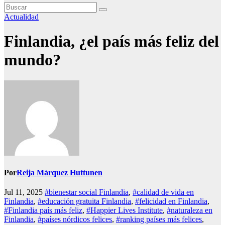
Actualidad
Finlandia, ¿el país más feliz del
mundo?
Por
Reija Márquez Huttunen
Jul 11, 2025
#bienestar social Finlandia
,
#calidad de vida en
Finlandia
,
#educación gratuita Finlandia
,
#felicidad en Finlandia
,
#Finlandia país más feliz
,
#Happier Lives Institute
,
#naturaleza en
Finlandia
,
#países nórdicos felices
,
#ranking países más felices
,