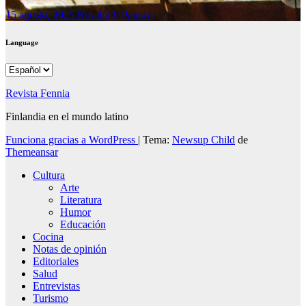
15 agosto, 2025
Rosalia J. Pankiv
Language
Language
Revista Fennia
Finlandia en el mundo latino
Funciona gracias a WordPress
|
Tema:
Newsup Child
de
Themeansar
Cultura
Arte
Literatura
Humor
Educación
Cocina
Notas de opinión
Editoriales
Salud
Entrevistas
Turismo