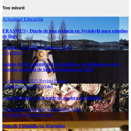
You missed
Actualidad
Educación
ERASMUS+ Diario de una estancia en Jyväskylä para estudios
de finés
30 abril, 2026
José Luis Muñoz Mora
Actualidad
Saludo del Presidente de la República a los finlandeses en el
exterior en el Día de la Independencia de 2025
15 diciembre, 2025
Revista Fennia
Actualidad
Arte
Entrevistas
Saara Ekström y el duende de su obra en Madrid
4 noviembre, 2025
José Luis Muñoz Mora
Actualidad
Arte
Entrevistas
Fans de Finlandia en Argentina