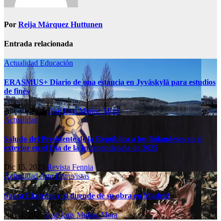
Por
Reija Márquez Huttunen
Entrada relacionada
Actualidad
Educación
ERASMUS+ Diario de una estancia en Jyväskylä para estudios
de finés
Abr 30, 2026
José Luis Muñoz Mora
Actualidad
Saludo del Presidente de la República a los finlandeses en el
exterior en el Día de la Independencia de 2025
Dic 15, 2025
Revista Fennia
Actualidad
Arte
Entrevistas
Saara Ekström y el duende de su obra en Madrid
Nov 4, 2025
José Luis Muñoz Mora