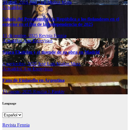
30 abril, 2026
José Luis Muñoz Mora
Actualidad
Saludo del Presidente de la República a los finlandeses en el
exterior en el Día de la Independencia de 2025
15 diciembre, 2025
Revista Fennia
Actualidad
Arte
Entrevistas
Saara Ekström y el duende de su obra en Madrid
4 noviembre, 2025
José Luis Muñoz Mora
Actualidad
Arte
Entrevistas
Fans de Finlandia en Argentina
15 agosto, 2025
Rosalia J. Pankiv
Language
Language
Revista Fennia