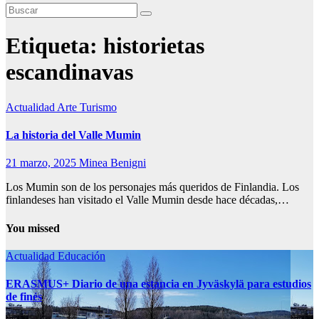
Etiqueta:
historietas
escandinavas
Actualidad
Arte
Turismo
La historia del Valle Mumin
21 marzo, 2025
Minea Benigni
Los Mumin son de los personajes más queridos de Finlandia. Los
finlandeses han visitado el Valle Mumin desde hace décadas,…
You missed
Actualidad
Educación
ERASMUS+ Diario de una estancia en Jyväskylä para estudios
de finés