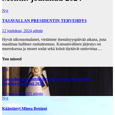
Nyt
TASAVALLAN PRESIDENTIN TERVEHDYS
12 joulukuu, 2024
admin
Hyvät ulkosuomalaiset, vietämme itsenäisyyspäivää aikana, jona
maailmaa hallitsee rauhattomuus. Kansainvälinen järjestys on
murroksessa ja monet sodat sekä kriisit täyttävät uutisvirtaa.…
You missed
Nyt
Tasavallan presidentin tervehdys ulkosuomalaisille
itsenäisyyspäivänä 2025
15 joulukuu, 2025
admin
Nyt
Kääntänyt Minea Benigni