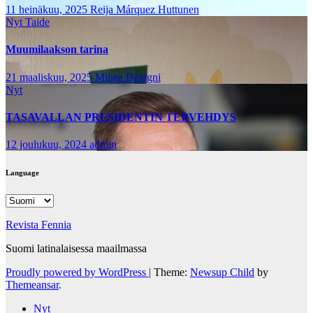
11 heinäkuu, 2025
Reija Márquez Huttunen
Nyt
Taide
Muumilaakson tarina
21 maaliskuu, 2025
Minea Benigni
Nyt
TASAVALLAN PRESIDENTIN TERVEHDYS
12 joulukuu, 2024
admin
Language
Language
Revista Fennia
Suomi latinalaisessa maailmassa
Proudly powered by WordPress
|
Theme:
Newsup Child
by
Themeansar
.
Nyt