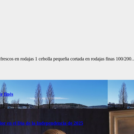
escos en rodajas 1 cebolla pequeña cortada en rodajas finas 100/20
e finés
rior en el Día de la Independencia de 2025