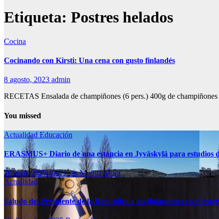
Etiqueta:
Postres helados
Cocina
Cocinando con Kirsti: Una cena con gusto finlandés
8 agosto, 2023
admin
RECETAS Ensalada de champiñones (6 pers.) 400g de champiñones fr
You missed
Actualidad
Educación
ERASMUS+ Diario de una estancia en Jyväskylä para estudios d
30 abril, 2026
José Luis Muñoz Mora
Actualidad
Saludo del Presidente de la República a los finlandeses en el exte