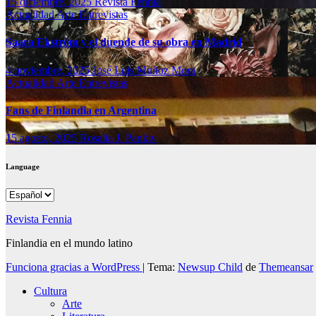
15 diciembre, 2025
Revista Fennia
Actualidad
Arte
Entrevistas
Saara Ekström y el duende de su obra en Madrid
4 noviembre, 2025
José Luis Muñoz Mora
Actualidad
Arte
Entrevistas
Fans de Finlandia en Argentina
15 agosto, 2025
Rosalia J. Pankiv
Language
Language
Revista Fennia
Finlandia en el mundo latino
Funciona gracias a WordPress
|
Tema:
Newsup Child
de
Themeansar
Cultura
Arte