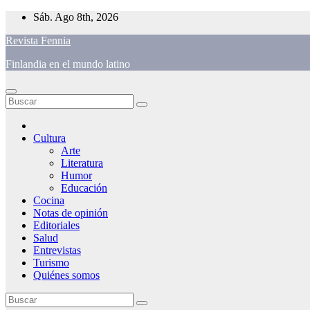
Saltar
Sáb. Ago 8th, 2026
al
Revista Fennia
contenido
Finlandia en el mundo latino
Cultura
Arte
Literatura
Humor
Educación
Cocina
Notas de opinión
Editoriales
Salud
Entrevistas
Turismo
Quiénes somos