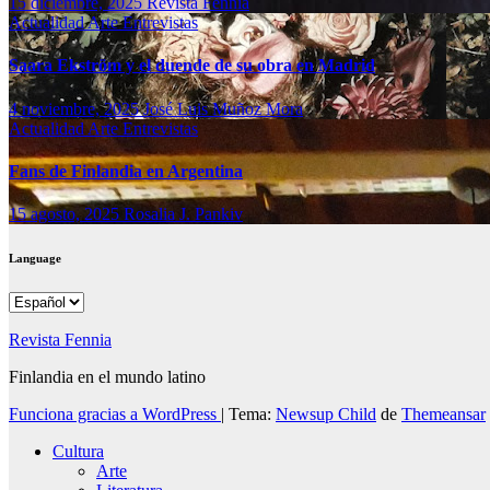
15 diciembre, 2025
Revista Fennia
Actualidad
Arte
Entrevistas
Saara Ekström y el duende de su obra en Madrid
4 noviembre, 2025
José Luis Muñoz Mora
Actualidad
Arte
Entrevistas
Fans de Finlandia en Argentina
15 agosto, 2025
Rosalia J. Pankiv
Language
Language
Revista Fennia
Finlandia en el mundo latino
Funciona gracias a WordPress
|
Tema:
Newsup Child
de
Themeansar
Cultura
Arte