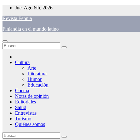
Saltar
Jue. Ago 6th, 2026
al
Revista Fennia
contenido
Finlandia en el mundo latino
Cultura
Arte
Literatura
Humor
Educación
Cocina
Notas de opinión
Editoriales
Salud
Entrevistas
Turismo
Quiénes somos