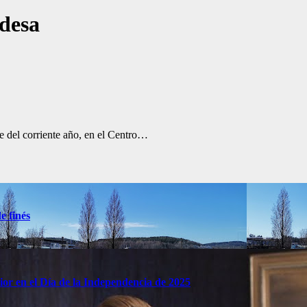
ndesa
re del corriente año, en el Centro…
e finés
rior en el Día de la Independencia de 2025