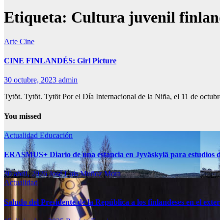
Etiqueta:
Cultura juvenil finla
Arte
Cine
CINE FINLANDÉS: Girl Picture
30 octubre, 2023
admin
Tytöt. Tytöt. Tytöt Por el Día Internacional de la Niña, el 11 de octub
You missed
Actualidad
Educación
ERASMUS+ Diario de una estancia en Jyväskylä para estudios d
30 abril, 2026
José Luis Muñoz Mora
Actualidad
Saludo del Presidente de la República a los finlandeses en el exte