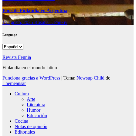
Fans de Finlandia en Argentina
15 agosto, 2025
Rosalia J. Pankiv
Language
Language
Revista Fennia
Finlandia en el mundo latino
Funciona gracias a WordPress
|
Tema:
Newsup Child
de
Themeansar
Cultura
Arte
Literatura
Humor
Educación
Cocina
Notas de opinión
Editoriales