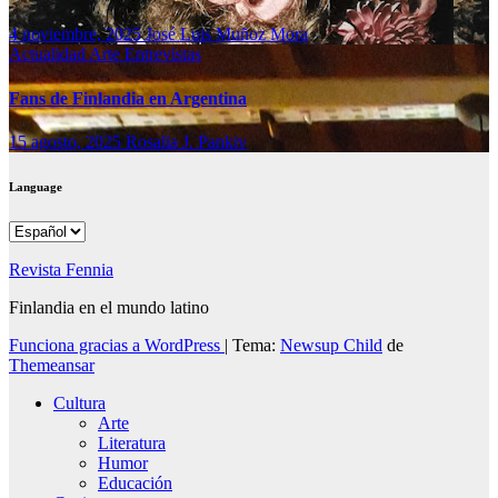
4 noviembre, 2025
José Luis Muñoz Mora
Actualidad
Arte
Entrevistas
Fans de Finlandia en Argentina
15 agosto, 2025
Rosalia J. Pankiv
Language
Language
Revista Fennia
Finlandia en el mundo latino
Funciona gracias a WordPress
|
Tema:
Newsup Child
de
Themeansar
Cultura
Arte
Literatura
Humor
Educación