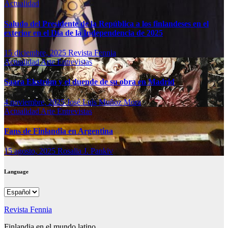
Actualidad
Saludo del Presidente de la República a los finlandeses en el
exterior en el Día de la Independencia de 2025
15 diciembre, 2025
Revista Fennia
Actualidad
Arte
Entrevistas
Saara Ekström y el duende de su obra en Madrid
4 noviembre, 2025
José Luis Muñoz Mora
Actualidad
Arte
Entrevistas
Fans de Finlandia en Argentina
15 agosto, 2025
Rosalia J. Pankiv
Language
Language
Revista Fennia
Finlandia en el mundo latino