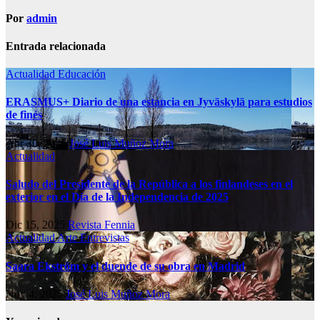
Por
admin
Entrada relacionada
Actualidad
Educación
ERASMUS+ Diario de una estancia en Jyväskylä para estudios
de finés
Abr 30, 2026
José Luis Muñoz Mora
Actualidad
Saludo del Presidente de la República a los finlandeses en el
exterior en el Día de la Independencia de 2025
Dic 15, 2025
Revista Fennia
Actualidad
Arte
Entrevistas
Saara Ekström y el duende de su obra en Madrid
Nov 4, 2025
José Luis Muñoz Mora