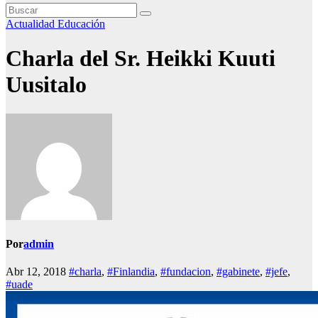
Actualidad
Educación
Charla del Sr. Heikki Kuuti
Uusitalo
Por
admin
Abr 12, 2018
#charla
,
#Finlandia
,
#fundacion
,
#gabinete
,
#jefe
,
#uade