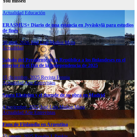
You missed
Actualidad
Educación
ERASMUS+ Diario de una estancia en Jyväskylä para estudios
de finés
30 abril, 2026
José Luis Muñoz Mora
Actualidad
Saludo del Presidente de la República a los finlandeses en el
exterior en el Día de la Independencia de 2025
15 diciembre, 2025
Revista Fennia
Actualidad
Arte
Entrevistas
Saara Ekström y el duende de su obra en Madrid
4 noviembre, 2025
José Luis Muñoz Mora
Actualidad
Arte
Entrevistas
Fans de Finlandia en Argentina
15 agosto, 2025
Rosalia J. Pankiv