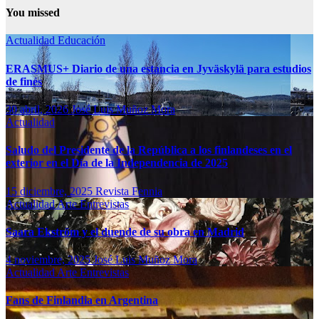
You missed
Actualidad
Educación
ERASMUS+ Diario de una estancia en Jyväskylä para estudios
de finés
30 abril, 2026
José Luis Muñoz Mora
Actualidad
Saludo del Presidente de la República a los finlandeses en el
exterior en el Día de la Independencia de 2025
15 diciembre, 2025
Revista Fennia
Actualidad
Arte
Entrevistas
Saara Ekström y el duende de su obra en Madrid
4 noviembre, 2025
José Luis Muñoz Mora
Actualidad
Arte
Entrevistas
Fans de Finlandia en Argentina