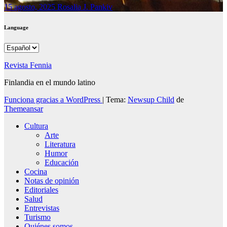
15 agosto, 2025
Rosalia J. Pankiv
Language
Language
Revista Fennia
Finlandia en el mundo latino
Funciona gracias a WordPress
|
Tema:
Newsup Child
de
Themeansar
Cultura
Arte
Literatura
Humor
Educación
Cocina
Notas de opinión
Editoriales
Salud
Entrevistas
Turismo
Quiénes somos