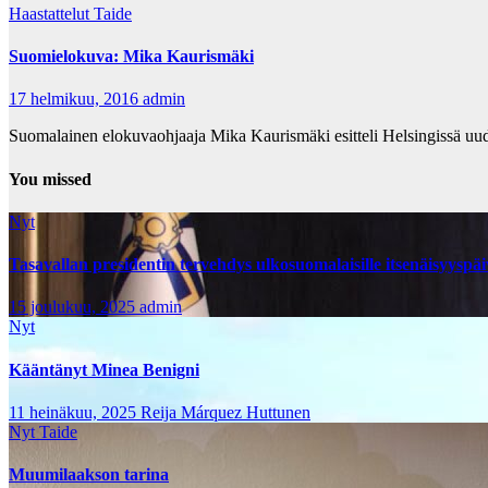
Haastattelut
Taide
Suomielokuva: Mika Kaurismäki
17 helmikuu, 2016
admin
Suomalainen elokuvaohjaaja Mika Kaurismäki esitteli Helsingissä uude
You missed
Nyt
Tasavallan presidentin tervehdys ulkosuomalaisille itsenäisyyspä
15 joulukuu, 2025
admin
Nyt
Kääntänyt Minea Benigni
11 heinäkuu, 2025
Reija Márquez Huttunen
Nyt
Taide
Muumilaakson tarina