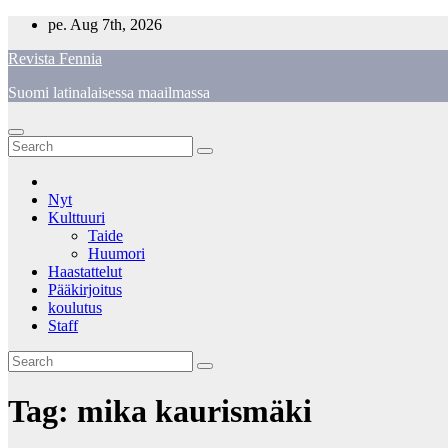
Skip
pe. Aug 7th, 2026
to
Revista Fennia
content
Suomi latinalaisessa maailmassa
Nyt
Kulttuuri
Taide
Huumori
Haastattelut
Pääkirjoitus
koulutus
Staff
Tag:
mika kaurismäki