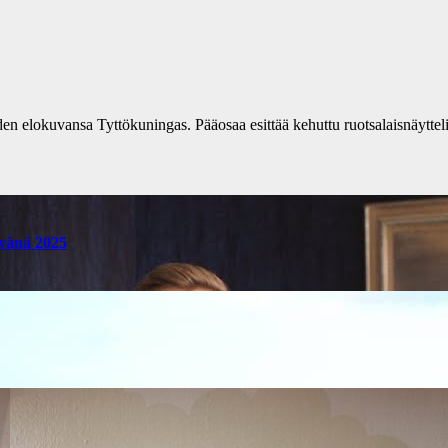
n elokuvansa Tyttökuningas. Pääosaa esittää kehuttu ruotsalaisnäyttel
ivänä 2025