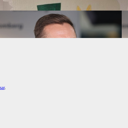
sar
.