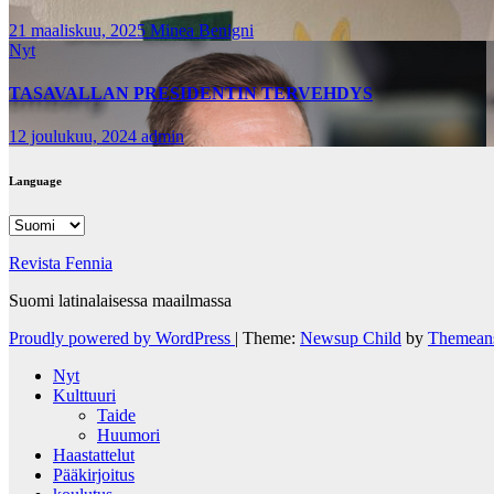
21 maaliskuu, 2025
Minea Benigni
Nyt
TASAVALLAN PRESIDENTIN TERVEHDYS
12 joulukuu, 2024
admin
Language
Language
Revista Fennia
Suomi latinalaisessa maailmassa
Proudly powered by WordPress
|
Theme:
Newsup Child
by
Themean
Nyt
Kulttuuri
Taide
Huumori
Haastattelut
Pääkirjoitus